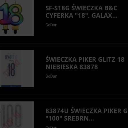
SF-S18G ŚWIECZKA B&C
CYFERKA "18", GALAX...
GoDan
ŚWIECZKA PIKER GLITZ 18
NIEBIESKA 83878
GoDan
83874U ŚWIECZKA PIKER G
"100" SREBRN...
GoDan