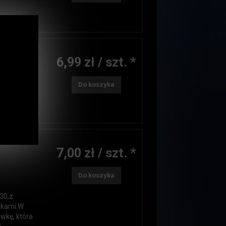
ITZ
6,99 zł / szt. *
Do koszyka
7,00 zł / szt. *
.
Do koszyka
 30,z
zkami.W
wkę, która