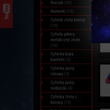
Roczek
(39)
Numerki
(10)
Cyferki złoty kontur
(10)
Cyferki pikery
metaliczne złote
(10)
Cyferka biała
konfetti
(5)
Cyferka jasny
różowy
(5)
Cyferka jasny
niebieski
(4)
Cyferka złota z
koroną
(10)