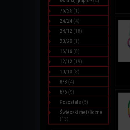
Kwiatki, grające
(4)
75/25
(1)
24/24
(4)
24/12
(18)
20/20
(1)
16/16
(8)
12/12
(19)
10/10
(8)
8/8
(4)
6/6
(9)
Pozostałe
(5)
Świeczki metaliczne
(13)