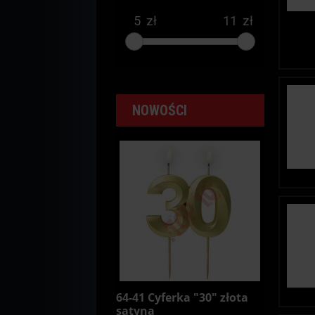
zł
zł
NOWOŚCI
64-41 Cyferka "30" złota
satyna