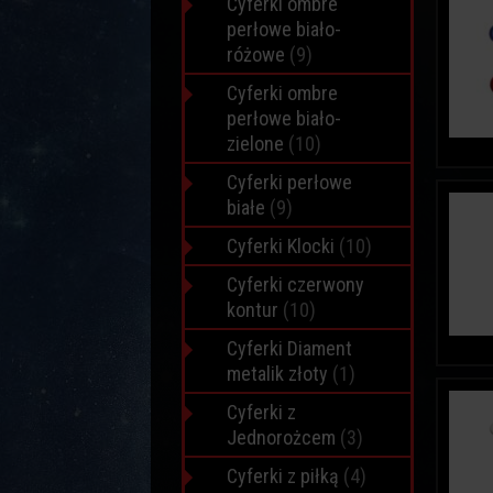
Cyferki ombre
perłowe biało-
różowe
(9)
Cyferki ombre
perłowe biało-
zielone
(10)
Cyferki perłowe
białe
(9)
Cyferki Klocki
(10)
Cyferki czerwony
kontur
(10)
Cyferki Diament
metalik złoty
(1)
Cyferki z
Jednorożcem
(3)
Cyferki z piłką
(4)