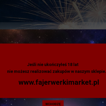
BESTSELLERY
+18
SPRZEDAŻ HURTOWA
URODZINY 18....100
Jeśli nie ukończyłeś 18 lat
DZINY 18....100
nie możesz realizować zakupów w naszym sklepie
www.fajerwerkimarket.pl
SF-S20G ŚWIECZKA B&C
CYFERKA "20", GALAX...
WCHODZĘ