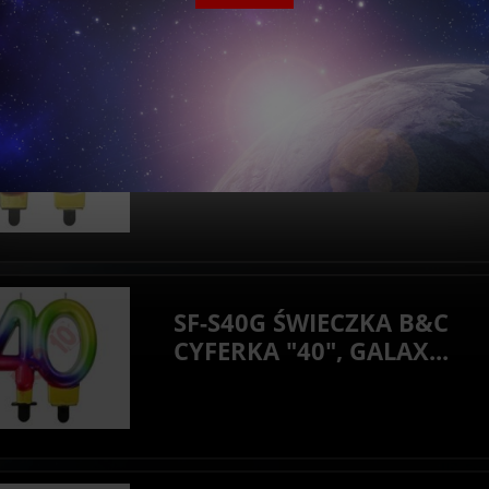
SF-S30G ŚWIECZKA B&C
CYFERKA "30", GALAX...
SF-S40G ŚWIECZKA B&C
CYFERKA "40", GALAX...