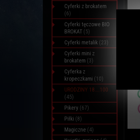
Cyferki z brokatem
(6)
Cyferki tęczowe BIO
BROKAT
(5)
Cyferki metalik
(23)
Cyferki mini z
brokatem
(3)
Cyferka z
kropeczkami
(10)
URODZINY 18....100
(45)
Pikery
(67)
Piłki
(8)
Magiczne
(4)