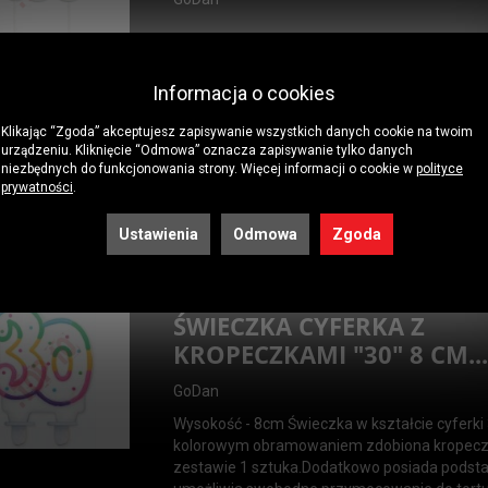
Informacja o cookies
84982 ŚWIECZKA PIKER GL
Klikając “Zgoda” akceptujesz zapisywanie wszystkich danych cookie na twoim
"18" RÓŻOWO-Z...
urządzeniu. Kliknięcie “Odmowa” oznacza zapisywanie tylko danych
niezbędnych do funkcjonowania strony. Więcej informacji o cookie w
polityce
prywatności
.
GoDan
Ustawienia
Odmowa
Zgoda
ŚWIECZKA CYFERKA Z
KROPECZKAMI "30" 8 CM..
GoDan
Wysokość - 8cm Świeczka w kształcie cyferki
kolorowym obramowaniem zdobiona kropec
zestawie 1 sztuka.Dodatkowo posiada podsta