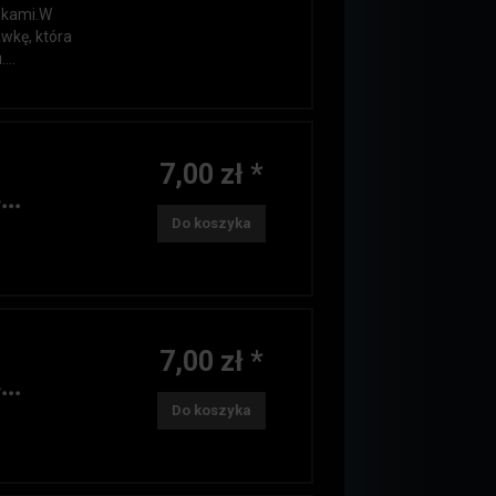
zkami.W
wkę, która
...
7,00 zł *
..
Do koszyka
7,00 zł *
..
Do koszyka