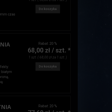
Do koszyka
20mm czas
NIA
Rabat:
20 %
68,00 zł / szt. *
1 szt. ( 68,00 zł za 1 szt. )
Do koszyka
fekty:
z białym
oroną,
mą.
TNIA
Rabat:
20 %