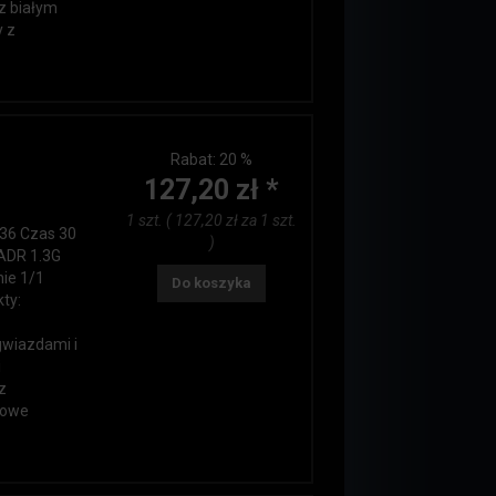
z białym
y z
Rabat:
20 %
127,20 zł *
1 szt. ( 127,20 zł za 1 szt.
 36 Czas 30
)
ADR 1.3G
nie 1/1
Do koszyka
ty:
gwiazdami i
i
z
towe