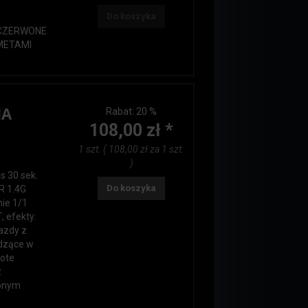
Do koszyka
: CZERWONE
OMETAMI
IA
Rabat:
20 %
108,00 zł *
1 szt. ( 108,00 zł za 1 szt.
)
s 30 sek.
Do koszyka
R 1.4G
wanie 1/1
, efekty:
azdy z
odzące w
łote
z
lonym