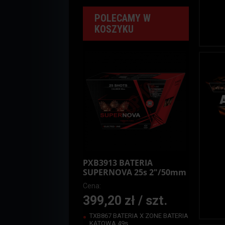
POLECAMY W
KOSZYKU
PXB3913 BATERIA
SUPERNOVA 25s 2"/50mm
Cena:
399,20 zł / szt.
TXB867 BATERIA X ZONE BATERIA
KĄTOWA 49s...