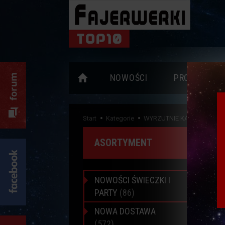
NOWOŚCI
PROMOCJE
Start
Kategorie
WYRZUTNIE KĄTOWE
ASORTYMENT
WY
NOWOŚCI ŚWIECZKI I
PARTY
(86)
NOWA DOSTAWA
(572)