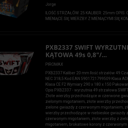
Jorge
ILOŚĆ STRZAŁÓW: 25 KALIBER: 25mm OPIS
MIENIĄCE SIĘ WIERZBY Z MIENIĄCYMI SIĘ K
PXB2337 SWIFT WYRZUTN
KĄTOWA 49s 0,8"/...
PIROMAX
PXB2337 Kaliber 20 mm Ilość strzałów 49 Cza
NEC 318,5 Kod EAN 5901721799509 Klasa AD
Klasa CE F2 Wymiary 290 x 180 x 150 Pako
Opis PXB2337 - wyrzutnia 49 strzałowa SWIFT
Złote wierzby przechodzące w czerwone gwi
zielonym migotaniem, złote wierzby przech
zielone gwiazdy z czerwonym migotaniem, z
wierzby przechodzące w niebieskie gwiazdy 
czerwonym migotaniem, złote wierzby z zie
migotaniem, brokatowe korony z czerwonym