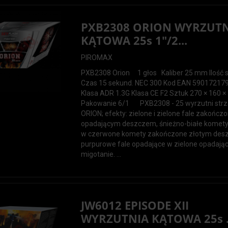
PXB2308 ORION WYRZUT
KĄTOWA 25s 1"/2...
PIROMAX
PXB2308 Orion 1 głos Kaliber 25 mm Ilość 
Czas 15 sekund. NEC 300 Kod EAN 59017217
Klasa ADR 1.3G Klasa CE F2 Sztuk 270 × 160 ×
Pakowanie 6/1 PXB2308 - 25 wyrzutni strz
ORION; efekty: zielone i zielone fale zakończ
opadającym deszczem, śnieżno-białe komet
w czerwone komety zakończone złotym des
purpurowe fale opadające w zielone opadają
migotanie. ...
JW6012 EPISODE XII
WYRZUTNIA KĄTOWA 25s .