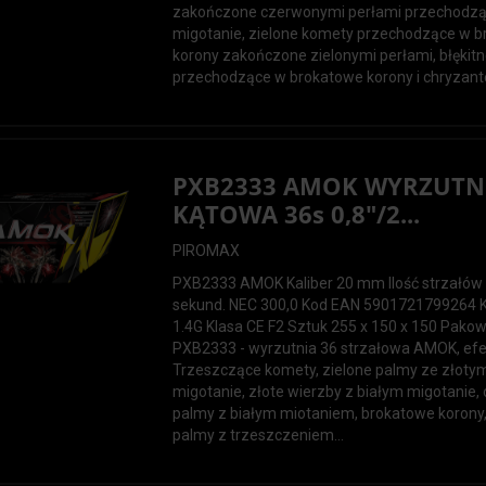
zakończone czerwonymi perłami przechodzą
migotanie, zielone komety przechodzące w 
korony zakończone zielonymi perłami, błękit
przechodzące w brokatowe korony i chryzante
PXB2333 AMOK WYRZUTN
KĄTOWA 36s 0,8"/2...
PIROMAX
PXB2333 AMOK Kaliber 20 mm Ilość strzałów
sekund. NEC 300,0 Kod EAN 5901721799264 
1.4G Klasa CE F2 Sztuk 255 x 150 x 150 Pako
PXB2333 - wyrzutnia 36 strzałowa AMOK, efe
Trzeszczące komety, zielone palmy ze złoty
migotanie, złote wierzby z białym migotanie
palmy z białym miotaniem, brokatowe korony,
palmy z trzeszczeniem...