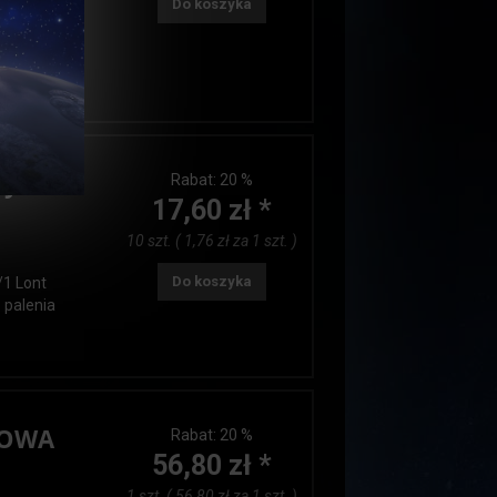
Do koszyka
/1 Lont
alenia 90-
ny
Rabat:
20 %
17,60 zł *
10 szt. ( 1,76 zł za 1 szt. )
Do koszyka
/1 Lont
 palenia
TOWA
Rabat:
20 %
56,80 zł *
1 szt. ( 56,80 zł za 1 szt. )