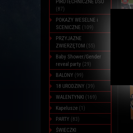
PIROTECHNICZNE DSO
(87)
POKAZY WESELNE i
SCENICZNE
(109)
PRZYJAZNE
ZWIERZĘTOM
(55)
Baby Shower/Gender
reveal party
(29)
BALONY
(99)
18 URODZINY
(39)
WALENTYNKI
(169)
Kapelusze
(1)
PARTY
(83)
ŚWIECZKI