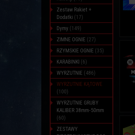
Zestaw Rakiet +
Dodatki
(17)
Dymy
(149)
ZIMNE OGNIE
(27)
RZYMSKIE OGNIE
(35)
KARABINKI
(6)
WYRZUTNIE
(486)
WYRZUTNIE KĄTOWE
(100)
WYRZUTNIE GRUBY
KALIBER 38mm-50mm
(60)
ZESTAWY