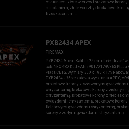
miotaniem, złote wierzby i brokatowe korony 
migotaniem, złote wierzby i brokatowe koron
trzeszczeniem ...
PXB2434 APEX
PIROMAX
PXB2434 Apex Kaliber 25 mm Ilość strzałów
sek. NEC 432 Kod EAN 5901721799363 Klasa 
Klasa CE F2 Wymiary 350 x 185 x 175 Pakowa
PXB2434 - 36 strzałowa wyrzutnia APEX; efek
brokatowe korony z czerwonymi gwiazdami i
chryzantemą, brokatowe korony z zielonymi 
chryzantemą, brokatowe korony z niebieskim
gwiazdami i chryzantemą, brokatowe korony 
fioletowymi gwiazdami i chryzantemą, broka
korony z żółtymi gwiazdami i chryzantemą ...