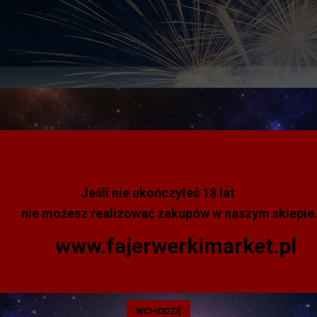
BESTSELLERY
+18
SPRZEDAŻ HURTOWA
Jeśli nie ukończyłeś 18 lat
RZUTNIE KĄTOWE
nie możesz realizować zakupów w naszym sklepie
www.fajerwerkimarket.pl
ZBC600 Lont pirotechnicz
2mm
WCHODZĘ
ZOMBUM