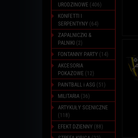
URODZINOWE
(406)
KONFETTI I
SERPENTYNY
(64)
ZAPALNICZKI &
PALNIKI
(2)
FONTANNY PARTY
(14)
AKCESORIA
POKAZOWE
(12)
PAINTBALL i ASG
(51)
MILITARIA
(36)
ARTYKUŁY SCENICZNE
(118)
EFEKT DZIENNY
(88)
STREFA KIBICA
(22)