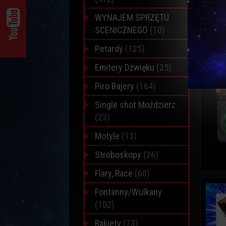
WYNAJEM SPRZĘTU
SCENICZNEGO
(10)
Petardy
(125)
Emitery Dźwięku
(25)
Piro Bajery
(164)
Single shot Moździerz
(23)
Motyle
(13)
Stroboskopy
(26)
Flary, Race
(60)
Fontanny/Wulkany
(102)
Rakiety
(73)