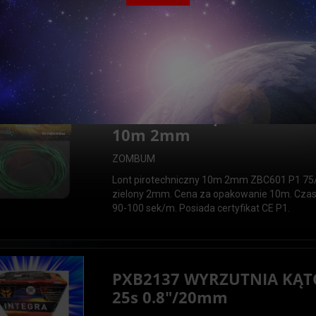
Lont pirotechniczny 5m 2mm ZBC600 P1 120
zielony 2mm. Cena za opakowanie 5m. Czas p
100 sek/m. Posiada certyfikat CE P1.
ZBC601 Lont pirotechnicz
10m 2mm
ZOMBUM
Lont pirotechniczny 10m 2mm ZBC601 P1 75
zielony 2mm. Cena za opakowanie 10m. Czas
90-100 sek/m. Posiada certyfikat CE P1.
PXB2137 WYRZUTNIA KĄ
25s 0.8"/20mm