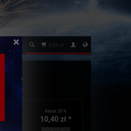
×
0,00 zł
.
ny 5m
Rabat:
20 %
10,40 zł *