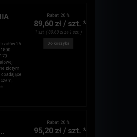
NIA
Rabat:
20 %
89,60 zł / szt. *
1 szt. ( 89,60 zł za 1 szt. )
Do koszyka
strzałów 25
91800
 170
ałowej
one złotym
y opadające
zczem,
ce
Rabat:
20 %
95,20 zł / szt. *
..