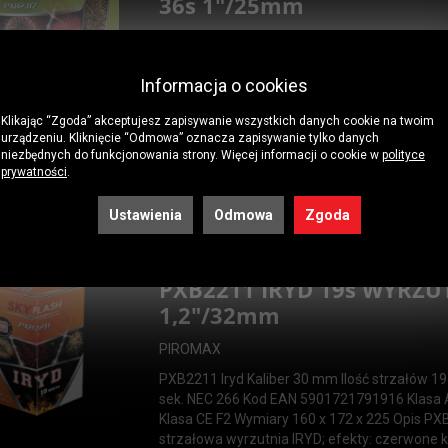
36s 1"/25mm
PIROMAX
PXB2317 Tucana Kaliber 25 mm Ilość strzał
Informacja o cookies
28 sekund NEC 360 Kod EAN 5901721797888 
1.3G Klasa CE F2 Sztuk 168 x 168 x 150 Pak
Klikając “Zgoda” akceptujesz zapisywanie wszystkich danych cookie na twoim
PXB2317 - 36 wyrzutów strzałowych TUCANA
urządzeniu. Kliknięcie “Odmowa” oznacza zapisywanie tylko danych
Brokatowa korona z czerwonymi gwiazdami,
niezbędnych do funkcjonowania strony. Więcej informacji o cookie w
polityce
korona z zielonymi gwiazdami, brokatowa ko
prywatności
.
niebieskimi gwiazdami ...
Ustawienia
Odmowa
Zgoda
PXB2211 IRYD 19s WYRZU
1,2"/32mm
PIROMAX
PXB2211 Iryd Kaliber 30 mm Ilość strzałów 1
sek. NEC 266 Kod EAN 5901721791916 Klasa 
Klasa CE F2 Wymiary 160 x 172 x 225 Opis PX
strzałowa wyrzutnia IRYD; efekty: czerwone