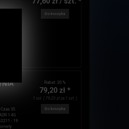
77,60 zł / szt. *
Do koszyka
ów 36 Czas
Klasa ADR
owanie 6/1
; efekty:
 brokatowa
rona z
TNIA
Rabat:
20 %
79,20 zł *
1 szt. ( 79,20 zł za 1 szt. )
Do koszyka
9 Czas 35
ADR 1.4G
B2211 - 19
 komety