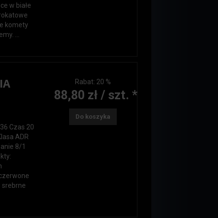
ce w białe
brokatowe
ne komety
my. ...
IA
Rabat:
20 %
88,80 zł / szt. *
Do koszyka
 36 Czas 20
Klasa ADR
wanie 8/1
kty:
m
, czerwone
 srebrne