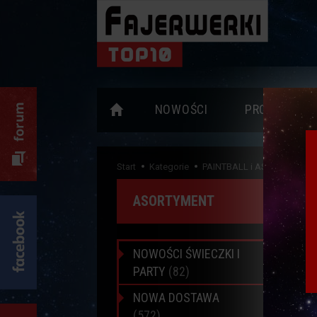
NOWOŚCI
PROMOCJE
Start
Kategorie
PAINTBALL i ASG
XP1008
ASORTYMENT
NOWOŚCI ŚWIECZKI I
PARTY
(82)
NOWA DOSTAWA
(572)