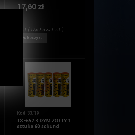
17,60 zł
1 szt. ( 17,60 zł za 1 szt. )
Do koszyka
Kod: 33/TX
TXF652-3 DYM ŻÓŁTY 1
sztuka 60 sekund