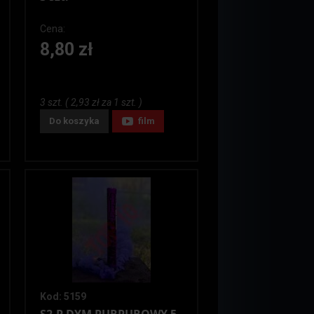
Cena:
8,80 zł
3 szt. ( 2,93 zł za 1 szt. )
Do koszyka
film
Kod: 5159