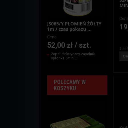
S2-
MIN
Cena
JS065/Y PŁOMIEŃ ŻÓŁTY
19
1m / czas pokazu ...
Cena:
52,00 zł / szt.
1 szt
Zapał elektryczny zapalnik
Do
spłonka 5m ni...
POLECAMY W
KOSZYKU
Kod: