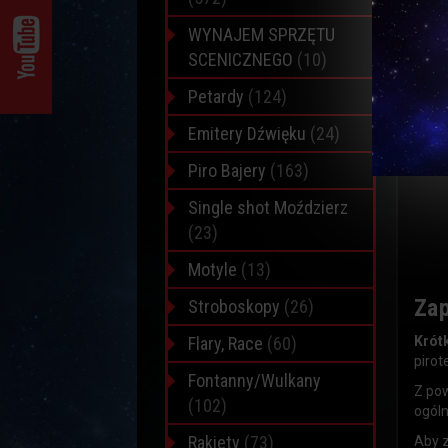
WYNAJEM SPRZĘTU
SCENICZNEGO
(10)
Petardy
(124)
Emitery Dźwięku
(24)
Piro Bajery
(163)
Single shot Moździerz
(23)
Motyle
(13)
Zap
Stroboskopy
(26)
Flary, Race
(60)
Krótk
pirot
Fontanny/Wulkany
Z pow
(102)
ogóln
Rakiety
(73)
Aby z