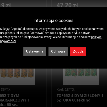
19 zł
47,20 zł
Informacja o cookies
. ( 7,19 zł za 1 szt. )
1 szt. ( 47,20 zł za 1 szt. )
Klikając “Zgoda” akceptujesz zapisywanie wszystkich danych cookie na twoim
 koszyka
Do koszyka
film
urządzeniu. Kliknięcie “Odmowa” oznacza zapisywanie tylko danych
niezbędnych do funkcjonowania strony. Więcej informacji o cookie w
polityce
prywatności
.
Ustawienia
Odmowa
Zgoda
 35/TX
Kod: 28/TX.
652-7 DYM
TXF652-4 DYM ZIELONY 1
MARAŃCZOWY 1
SZTUKA 60sekund
ka 60 se...