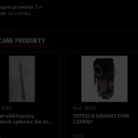
ugość przewodu:
5 m
na:
za 1 sztukę
CANE PRODUKTY
 4139
Kod: 74/TX
ał elektryczny
TXF932-8 GRANAT DYM
alnik spłonka 5m ni...
CZARNY
:
Cena: