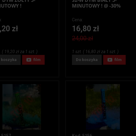
Y DYM ŻÓŁTY 5-
S2-W DYM BIAŁY 5-
UTOWY !
MINUTOWY ! @ -30%
:
Cena:
,20 zł
16,80 zł
24,00 zł
. ( 19,20 zł za 1 szt. )
1 szt. ( 16,80 zł za 1 szt. )
 koszyka
film
Do koszyka
film
 5157
Kod: 5156