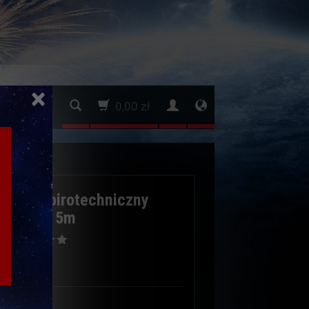
×
0,00 zł
 Zapał pirotechniczny
.
 Spłonka 5m
:
plex
EST