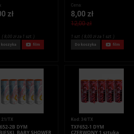
:
Cena:
00 zł
8,00 zł
12,00 zł
. ( 8,00 zł za 1 szt. )
1 szt. ( 8,00 zł za 1 szt. )
 koszyka
film
Do koszyka
film
 21/TX
Kod: 34/TX
652-2B DYM
TXF652-1 DYM
BIESKI, BABY SHOWER
CZERWONY 1 sztuka