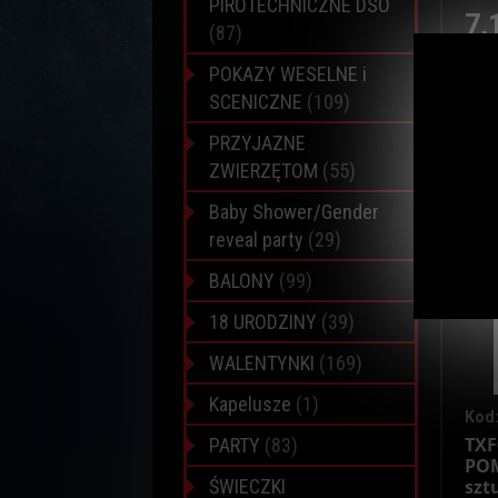
PIROTECHNICZNE DSO
7,
(87)
POKAZY WESELNE i
SCENICZNE
(109)
1 szt
Do
PRZYJAZNE
ZWIERZĘTOM
(55)
Baby Shower/Gender
reveal party
(29)
BALONY
(99)
18 URODZINY
(39)
WALENTYNKI
(169)
Kapelusze
(1)
Kod:
TXF
PARTY
(83)
PO
ŚWIECZKI
sztu