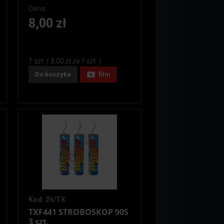
Cena:
8,00 zł
1 szt. ( 8,00 zł za 1 szt. )
Do koszyka
film
Kod: 26/TX
TXF441 STROBOSKOP 90S
3 szt.