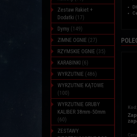
Dł
Zestaw Rakiet +
Ce
Dodatki
(17)
Dymy
(149)
ZIMNE OGNIE
(27)
POLE
RZYMSKIE OGNIE
(35)
KARABINKI
(6)
WYRZUTNIE
(486)
WYRZUTNIE KĄTOWE
(100)
WYRZUTNIE GRUBY
Kod:
KALIBER 38mm-50mm
Zap
(60)
zap
ZESTAWY
Cena