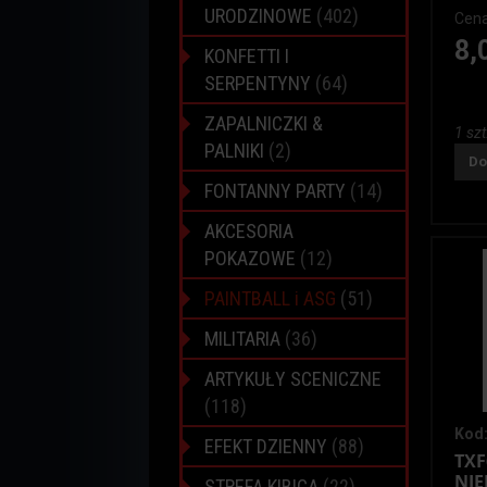
URODZINOWE
(402)
Cena
8,
KONFETTI I
SERPENTYNY
(64)
ZAPALNICZKI &
1 szt
PALNIKI
(2)
Do
FONTANNY PARTY
(14)
AKCESORIA
POKAZOWE
(12)
PAINTBALL i ASG
(51)
MILITARIA
(36)
ARTYKUŁY SCENICZNE
(118)
Kod:
EFEKT DZIENNY
(88)
TXF
NIE
STREFA KIBICA
(22)