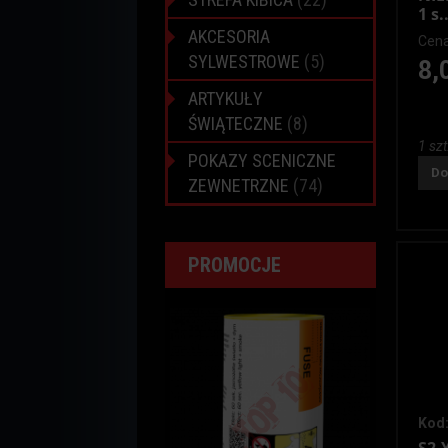
1 s..
AKCESORIA
Cena
SYLWESTROWE
(5)
8,
ARTYKUŁY
ŚWIĄTECZNE
(8)
1 szt
POKAZY SCENICZNE
Do
ZEWNETRZNE
(74)
PROMOCJE
Kod: