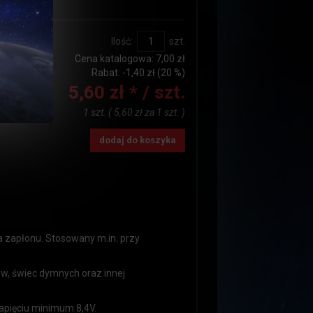
:
do24h
Ilość:
szt.
Cena katalogowa:
7,00 zł
Rabat: -
1,40 zł
(20 %)
5,60 zł *
/ szt.
1 szt.
(
5,60 zł
za
1 szt.
)
dodaj do koszyka
a zapłonu. Stosowany m.in. przy
w, świec dymnych oraz innej
apięciu minimum 8,4V.