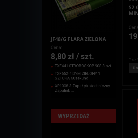
S2-
MI
Cena
19
JF48/G FLARA ZIELONA
Cena:
8,80 zł / szt.
1 szt
TXF441 STROBOSKOP 90S 3 szt.
Do
TXF652-4 DYM ZIELONY 1
SZTUKA 60sekund
XP1008-3 Zapał pirotechniczny
Zapalnik ...
WYPRZEDAŻ