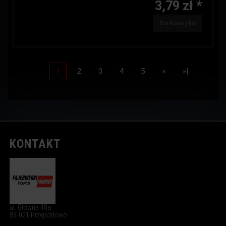
3,79 zł *
Do koszyka
1
2
3
4
5
»
»|
KONTAKT
ul. Główna 40a
83-021 Przejazdowo