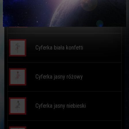
Cyferki pikery metaliczne
złote
Cyferka biała konfetti
Cyferka jasny różowy
Cyferka jasny niebieski