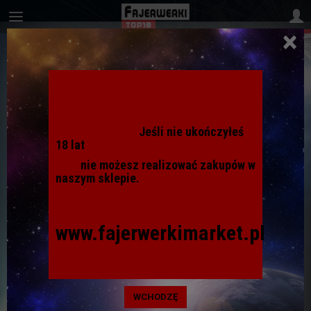
×
ŚWIECZKI URODZINOWE
Jeśli nie ukończyłeś
Roczek
18 lat
nie możesz realizować zakupów w
naszym sklepie.
Numerki
www.fajerwerkimarket.pl
Cyferki złoty kontur
WCHODZĘ