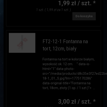
1,99 zł / szt. *
1 szt. ( 1,99 zł za 1 szt. )
Do koszyka
FT2-12-1 Fontanna na
tort, 12cm, biały
Fontanna na tort w kolorze białym,
wysokość ok. 12 cm. " data-is-
html="1" data-photo-
src="/media/products/d8c35e3f27ed22b
18-1_01_S.jpg?lm=1775170286"
data-original-title="Fontanna na
tort, 18cm, złoty (1 op. / 1 szt.)"> ...
3,00 zł / szt. *