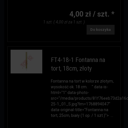
4,00 zł / szt. *
1 szt. ( 4,00 zł za 1 szt. )
Do koszyka
FT4-18-1 Fontanna na
tort, 18cm, złoty
Fontanna na tort w kolorze złotym,
wysokość ok. 18 cm. " data-is-
html="1" data-photo-
src="/media/products/81f76eeb73d2a16
25-1_01_S.jpg?lm=1768894047"
data-original-title="Fontanna na
tort, 25cm, biały (1 op. / 1 szt.)"> ...