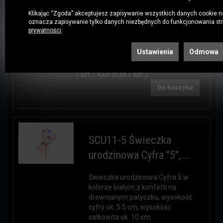
kolorze białym z konfetti na
drewnianym patyczku, wysokość
Klikając “Zgoda” akceptujesz zapisywanie wszystkich danych cookie n
cyfry ok. 5.5 cm, wysokość
oznacza zapisywanie tylko danych niezbędnych do funkcjonowania stro
prywatności
.
całkowita ok. 10 cm
Ustawienia
Odmowa
4,00 zł / szt. *
1 szt. ( 4,00 zł za 1 szt. )
Do koszyka
SCU11-5 Świeczka
urodzinowa Cyfra ''5'',...
Świeczka urodzinowa Cyfra 5 w
kolorze białym z konfetti na
drewnianym patyczku, wysokość
cyfry ok. 5.5 cm, wysokość
całkowita ok. 10 cm.