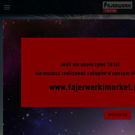
NOWOŚCI ŚWIECZKI I PARTY
Jeśli nie ukończyłeś 18 lat
nie możesz realizować zakupów w naszym sk
! Maj 2026 !
www.fajerwerkimarket.
! Kwiecień 2026 !
WCHODZĘ
! Marzec 2026 !