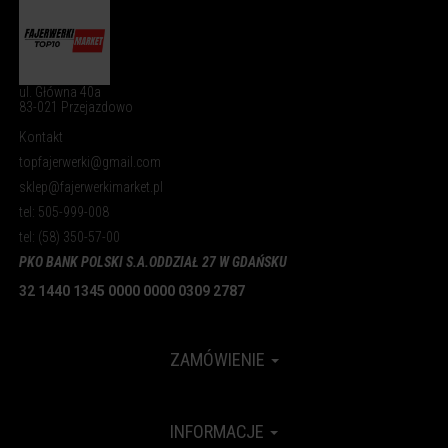
ul. Główna 40a
83-021 Przejazdowo
Kontakt
topfajerwerki@gmail.com
sklep@fajerwerkimarket.pl
tel: 505-999-008
tel: (58) 350-57-00
PKO BANK POLSKI S.A.
ODDZIAŁ 27 W GDAŃSKU
32 1440 1345 0000 0000 0309 2787
ZAMÓWIENIE
INFORMACJE