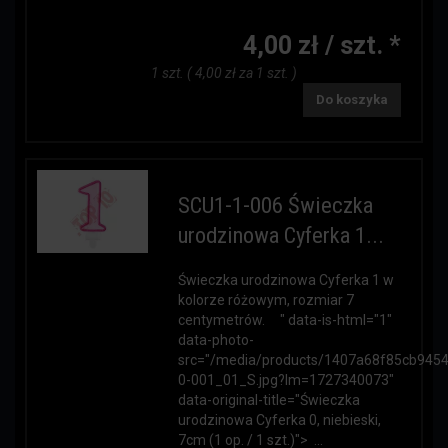
4,00 zł / szt. *
1 szt. ( 4,00 zł za 1 szt. )
Do koszyka
SCU1-1-006 Świeczka
urodzinowa Cyferka 1...
Świeczka urodzinowa Cyferka 1 w
kolorze różowym, rozmiar 7
centymetrów. " data-is-html="1"
data-photo-
src="/media/products/1407a68f85cb945
0-001_01_S.jpg?lm=1727340073"
data-original-title="Świeczka
urodzinowa Cyferka 0, niebieski,
7cm (1 op. / 1 szt.)"> ...