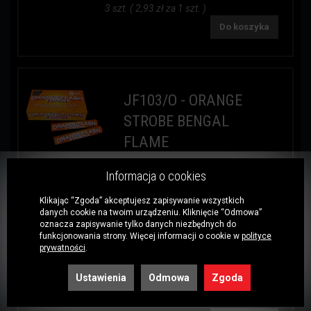
3 szt. ( 2,93 zł za 1 szt. )
Do koszyka
JF103/O - ORANGE
STROBE BENGAL
FLAME
JF103/O - ORANGE STROBE
Informacja o cookies
BENGAL FLAME Opis efektu
POMARAŃCZOWY MIGAJĄCY
Klikając “Zgoda” akceptujesz zapisywanie wszystkich
danych cookie na twoim urządzeniu. Kliknięcie “Odmowa”
OGIEŃ BENGALSKI / ORANGE
oznacza zapisywanie tylko danych niezbędnych do
STROBE BENGAL FLAME; 30 SEC.
funkcjonowania strony. Więcej informacji o cookie w
polityce
cena za 1 sztukę
prywatności
.
8,80 zł *
Ustawienia
Odmowa
Zgoda
Rabat:
20 %
1 szt. ( 8,80 zł za 1 szt. )