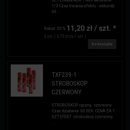
CE F2 Klasa ADR 1.4G Pakowanie
1/3 Czas trwania efektu - sekundy
60 ...
11,20 zł / szt. *
Rabat:
20 %
3 szt. ( 3,73 zł za 1 szt. )
Do koszyka
TXF239-1
STROBOSKOP
CZERWONY
STROBOSKOP ręczny, czerwony
Czas działania 60 SEK. CENA ZA 1
SZT.EFEKT: stroboskop czerwony
...