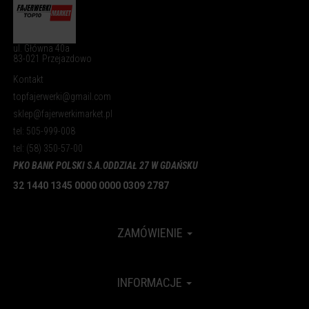
ul. Główna 40a
83-021 Przejazdowo
Kontakt
topfajerwerki@gmail.com
sklep@fajerwerkimarket.pl
tel: 505-999-008
tel: (58) 350-57-00
PKO BANK POLSKI S.A.
ODDZIAŁ 27 W GDAŃSKU
32 1440 1345 0000 0000 0309 2787
ZAMÓWIENIE
INFORMACJE