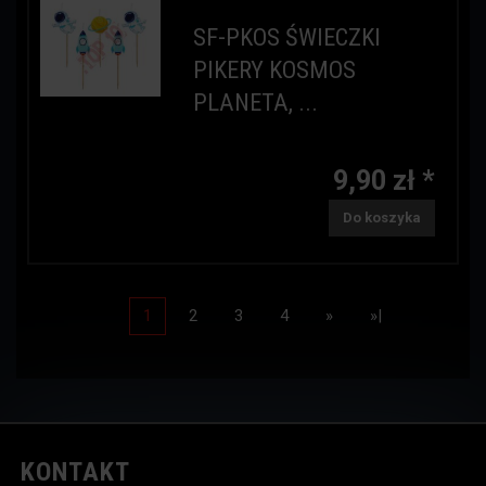
SF-PKOS ŚWIECZKI
PIKERY KOSMOS
PLANETA, ...
9,90 zł *
Do koszyka
1
2
3
4
»
»|
KONTAKT