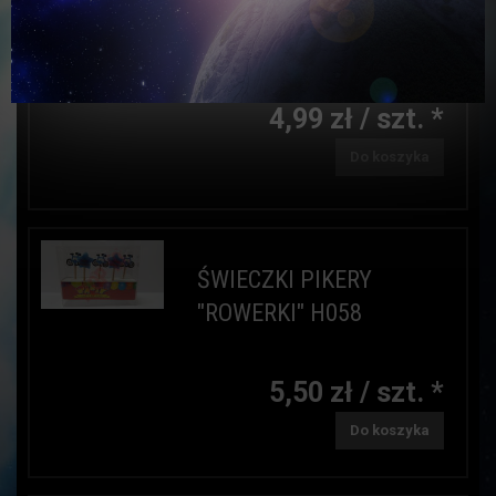
ŚWIECZKI PIKERY
SYRENKI SW-PISY
4,99 zł / szt. *
Do koszyka
ŚWIECZKI PIKERY
"ROWERKI" H058
5,50 zł / szt. *
Do koszyka