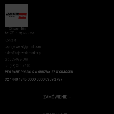
ul. Główna 40a
83-021 Przejazdowo
Kontakt
topfajerwerki@gmail.com
sklep@fajerwerkimarket.pl
tel: 505-999-008
tel: (58) 350-57-00
PKO BANK POLSKI S.A.
ODDZIAŁ 27 W GDAŃSKU
32 1440 1345 0000 0000 0309 2787
ZAMÓWIENIE