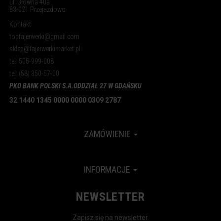
ul. Główna 40a
83-021 Przejazdowo
Kontakt
topfajerwerki@gmail.com
sklep@fajerwerkimarket.pl
tel: 505-999-008
tel: (58) 350-57-00
PKO BANK POLSKI S.A.
ODDZIAŁ 27 W GDAŃSKU
32 1440 1345 0000 0000 0309 2787
ZAMÓWIENIE
INFORMACJE
NEWSLETTER
Zapisz się na newsletter.