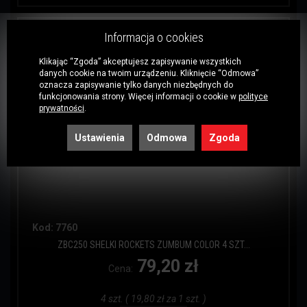
Informacja o cookies
Klikając “Zgoda” akceptujesz zapisywanie wszystkich
danych cookie na twoim urządzeniu. Kliknięcie “Odmowa”
oznacza zapisywanie tylko danych niezbędnych do
funkcjonowania strony. Więcej informacji o cookie w
polityce
prywatności
.
Ustawienia
Odmowa
Zgoda
Kod: 7760
ZBC250 SHELKI ROCKETS ZUMBUM COLOR 4 SZT...
79,20 zł
Cena:
4 szt. ( 19,80 zł za 1 szt. )