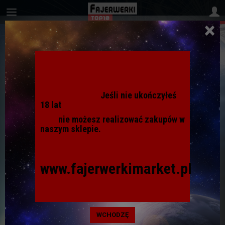
×
Jeśli nie ukończyłeś
18 lat
nie możesz realizować zakupów w
naszym sklepie.
www.fajerwerkimarket.pl
JR6 RAKIETKI DIABOLO JORGE
(12sztuk)
WCHODZĘ
Dodaj recenzję: