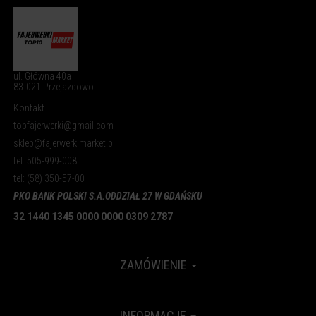
ul. Główna 40a
83-021 Przejazdowo
Kontakt
topfajerwerki@gmail.com
sklep@fajerwerkimarket.pl
tel: 505-999-008
tel: (58) 350-57-00
PKO BANK POLSKI S.A.
ODDZIAŁ 27 W GDAŃSKU
32 1440 1345 0000 0000 0309 2787
ZAMÓWIENIE
INFORMACJE