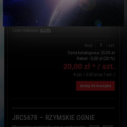
291/J
Producent:
Jorge
Dostępność:
JEST
Czas realizacji:
do24h
Ilość:
szt.
Cena katalogowa:
25,00 zł
Rabat: -
5,00 zł
(20 %)
20,00 zł *
/ szt.
4 szt.
(
5,00 zł
za
1 szt.
)
dodaj do koszyka
JRC5678 – RZYMSKIE OGNIE