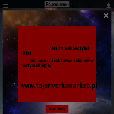
×
Jeśli nie ukończyłeś
18 lat
nie możesz realizować zakupów w
naszym sklepie.
www.fajerwerkimarket.pl
JRC5678 RZYMSKIE OGNIE JORGE
MIX 4szt x 10 strzałów
WCHODZĘ
Dodaj recenzję: