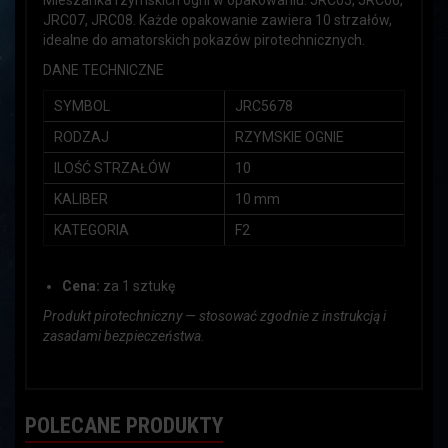
Mieszanka rzymskich ogni w opakowaniu: JRC05, JRC06,
JRC07, JRC08. Każde opakowanie zawiera 10 strzałów,
idealne do amatorskich pokazów pirotechnicznych.
DANE TECHNICZNE
SYMBOL
JRC5678
RODZAJ
RZYMSKIE OGNIE
ILOŚĆ STRZAŁÓW
10
KALIBER
10 mm
KATEGORIA
F2
Cena:
za 1 sztukę
Produkt pirotechniczny — stosować zgodnie z instrukcją i
zasadami bezpieczeństwa.
POLECANE PRODUKTY