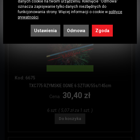
danych cookie na twoim urządzeniu. Kliknięcie “Odmowa”
Do koszyka
oznacza zapisywanie tylko danych niezbędnych do
funkcjonowania strony. Więcej informacji o cookie w
polityce
prywatności
.
Ustawienia
Odmowa
Zgoda
Kod: 6675
TXC775 RZYMSKIE OGNIE 6 SZTUK/55s/145cm
30,40 zł
Cena:
6 szt. ( 5,07 zł za 1 szt. )
Do koszyka