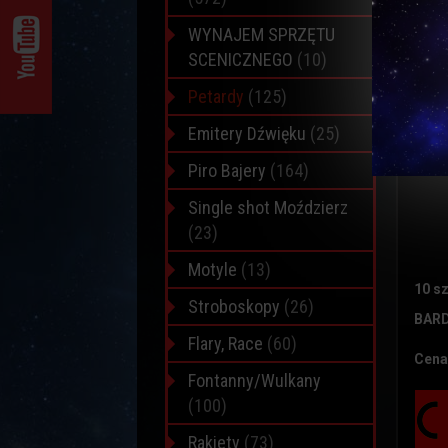
WYNAJEM SPRZĘTU
SCENICZNEGO
(10)
Petardy
(125)
Emitery Dźwięku
(25)
Piro Bajery
(164)
Single shot Moździerz
(23)
Motyle
(13)
10 sz
Stroboskopy
(26)
BAR
Flary, Race
(60)
Cena 
Fontanny/Wulkany
(100)
Rakiety
(73)