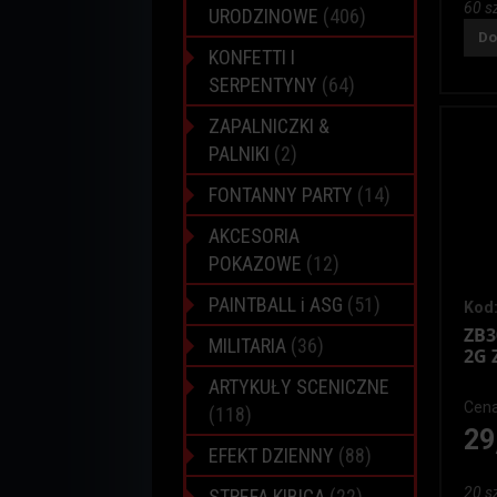
60 sz
URODZINOWE
(406)
Do
KONFETTI I
SERPENTYNY
(64)
ZAPALNICZKI &
PALNIKI
(2)
FONTANNY PARTY
(14)
AKCESORIA
POKAZOWE
(12)
PAINTBALL i ASG
(51)
Kod:
ZB3
MILITARIA
(36)
2G 
ARTYKUŁY SCENICZNE
Cena
(118)
29
EFEKT DZIENNY
(88)
20 sz
STREFA KIBICA
(22)