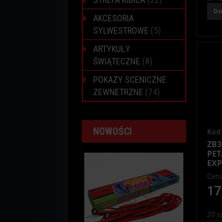
Do
AKCESORIA
SYLWESTROWE
(5)
ARTYKUŁY
ŚWIĄTECZNE
(8)
POKAZY SCENICZNE
ZEWNETRZNE
(74)
NOWOŚCI
Kod:
ZB3
PE
EXP
Cena
17
20 sz