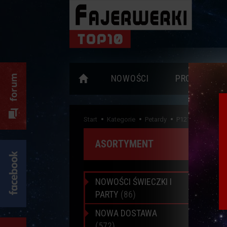
NOWOŚCI
PROMOCJE
Start
Kategorie
Petardy
P1217 HELIUM 10
ASORTYMENT
NOWOŚCI ŚWIECZKI I
PARTY
(86)
NOWA DOSTAWA
(572)