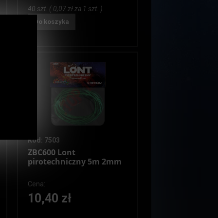
40 szt. ( 0,07 zł za 1 szt. )
Do koszyka
Kod: 7503
ZBC600 Lont
pirotechniczny 5m 2mm
Cena:
10,40 zł