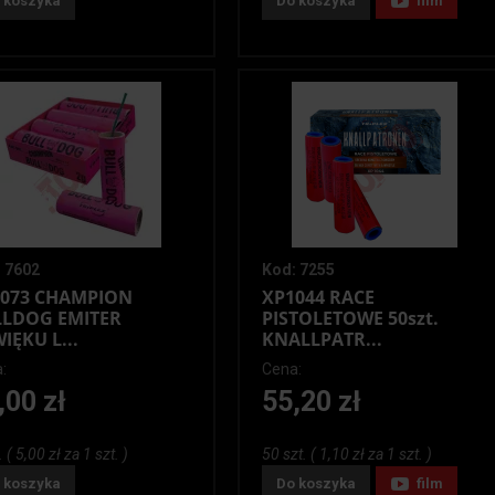
 koszyka
Do koszyka
film
 7602
Kod: 7255
073 CHAMPION
XP1044 RACE
LDOG EMITER
PISTOLETOWE 50szt.
IĘKU L...
KNALLPATR...
:
Cena:
,00 zł
55,20 zł
. ( 5,00 zł za 1 szt. )
50 szt. ( 1,10 zł za 1 szt. )
 koszyka
Do koszyka
film