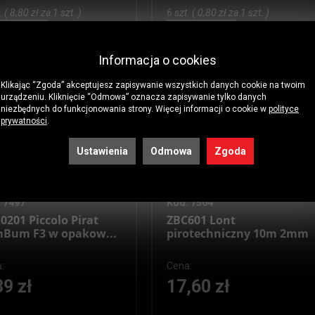
. ( 8,80 zł za 1 szt. )
6 szt. ( 0,80 zł za 1 szt. )
 koszyka
Do koszyka
Informacja o cookies
Klikając “Zgoda” akceptujesz zapisywanie wszystkich danych cookie na twoim
urządzeniu. Kliknięcie “Odmowa” oznacza zapisywanie tylko danych
niezbędnych do funkcjonowania strony. Więcej informacji o cookie w
polityce
prywatności
.
Ustawienia
Odmowa
Zgoda
 7497
Kod: 7504
0201 Piccolo Pirat
ZBC601 Lont
Bum F3 w opakow...
pirotechniczny 10m 2mm
:
Cena:
39 zł
17,60 zł