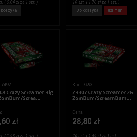
t. ( 0,04 zł za 1 szt. )
10 szt. ( 1,76 zł za 1 szt. )
 koszyka
Do koszyka
film
 7492
Kod: 7493
08 Crazy Screamer Big
ZB307 Crazy Screamer 2G
ZomBum/Screa...
ZomBum/ScreamBum...
:
Cena:
,60 zł
28,80 zł
t. ( 1,48 zł za 1 szt. )
20 szt. ( 1,44 zł za 1 szt. )