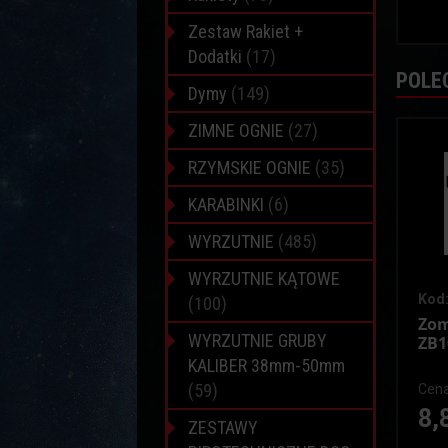
Zestaw Rakiet +
Dodatki
(17)
POLE
Dymy
(149)
ZIMNE OGNIE
(27)
RZYMSKIE OGNIE
(35)
KARABINKI
(6)
WYRZUTNIE
(485)
WYRZUTNIE KĄTOWE
Kod:
(100)
Zom
WYRZUTNIE GRUBY
ZB1
KALIBER 38mm-50mm
(59)
Cena
8,
ZESTAWY