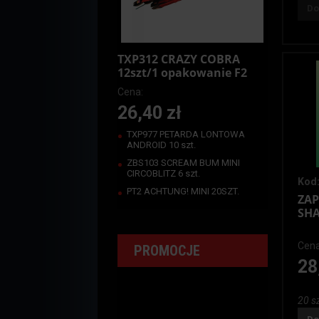
Do
TXP312 CRAZY COBRA
12szt/1 opakowanie F2
Cena:
26,40 zł
TXP977 PETARDA LONTOWA
ANDROID 10 szt.
ZBS103 SCREAM BUM MINI
CIRCOBLITZ 6 szt.
Kod:
PT2 ACHTUNG! MINI 20SZT.
ZAP
SHA
Cena
PROMOCJE
28
20 sz