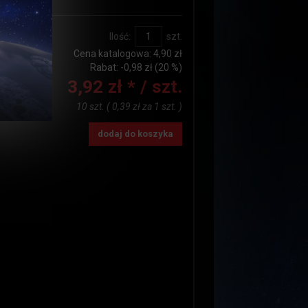
:
do 24h
Ilość:
szt.
Cena katalogowa:
4,90 zł
Rabat: -
0,98 zł
(20 %)
3,92 zł *
/ szt.
10 szt.
(
0,39 zł
za
1 szt.
)
dodaj do koszyka