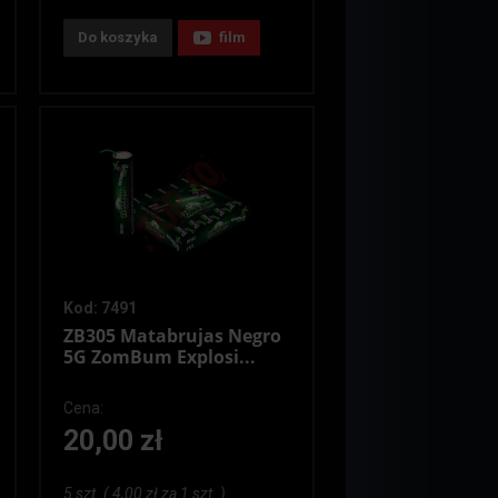
Do koszyka
film
Kod: 7491
ZB305 Matabrujas Negro
5G ZomBum Explosi...
Cena:
20,00 zł
5 szt. ( 4,00 zł za 1 szt. )