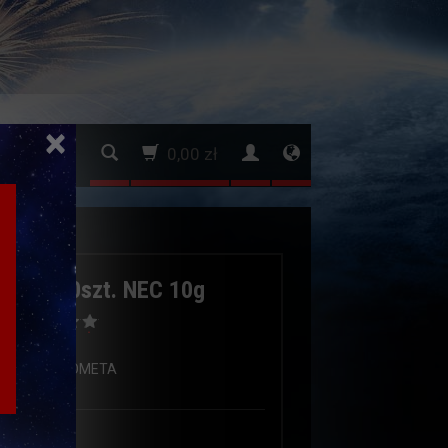
×
0,00 zł
LIUM 10szt. NEC 10g
.
:
GICTIME/KOMETA
a:
7
EST