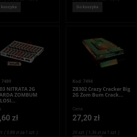
 koszyka
Do koszyka
 7489
Kod: 7494
03 NITRATA 2G
ZB302 Crazy Cracker Big
TARDA ZOMBUM
2G Zom Bum Crack...
LOSI...
:
Cena:
,60 zł
27,20 zł
t. ( 0,88 zł za 1 szt. )
20 szt. ( 1,36 zł za 1 szt. )