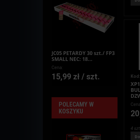
Do
JC05 PETARDY 30 szt./ FP3
SMALL NEC: 18...
Cena:
15,99 zł / szt.
Kod:
XP1
BUL
DZW
POLECAMY W
Cena
KOSZYKU
20
4 szt
Do