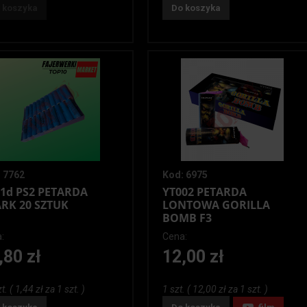
 koszyka
Do koszyka
 7762
Kod: 6975
1d PS2 PETARDA
YT002 PETARDA
RK 20 SZTUK
LONTOWA GORILLA
BOMB F3
:
Cena:
,80 zł
12,00 zł
t. ( 1,44 zł za 1 szt. )
1 szt. ( 12,00 zł za 1 szt. )