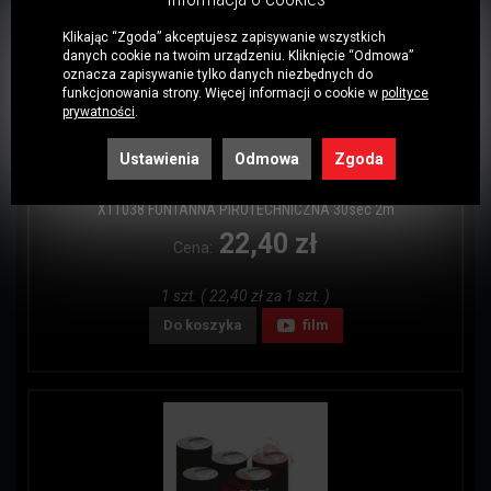
Klikając “Zgoda” akceptujesz zapisywanie wszystkich
danych cookie na twoim urządzeniu. Kliknięcie “Odmowa”
oznacza zapisywanie tylko danych niezbędnych do
funkcjonowania strony. Więcej informacji o cookie w
polityce
prywatności
.
Ustawienia
Odmowa
Zgoda
Kod: 5811
XT1038 FONTANNA PIROTECHNICZNA 30sec 2m
22,40 zł
Cena:
1 szt. ( 22,40 zł za 1 szt. )
Do koszyka
film