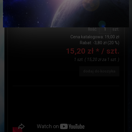
Dostępność:
JEST
Czas realizacji:
do24h
Ilość:
szt.
Cena katalogowa:
19,00 zł
Rabat: -
3,80 zł
(20 %)
15,20 zł *
/ szt.
1 szt.
(
15,20 zł
za
1 szt.
)
dodaj do koszyka