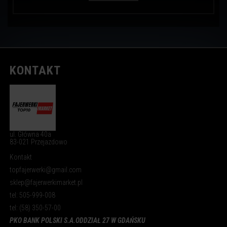
KONTAKT
ul. Główna 40a
83-021 Przejazdowo
Kontakt
topfajerwerki@gmail.com
sklep@fajerwerkimarket.pl
tel: 505-999-008
tel: (58) 350-57-00
PKO BANK POLSKI S.A.
ODDZIAŁ 27 W GDAŃSKU