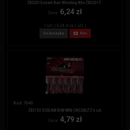
ZBS201Scream Bum Whistling Atta ZBS201 F...
6,24 zł
Cena:
1 szt. ( 6,24 zł za 1 szt. )
Do koszyka
film
Kod: 7540
ZBS103 SCREAM BUM MINI CIRCOBLITZ 6 szt.
4,79 zł
Cena: