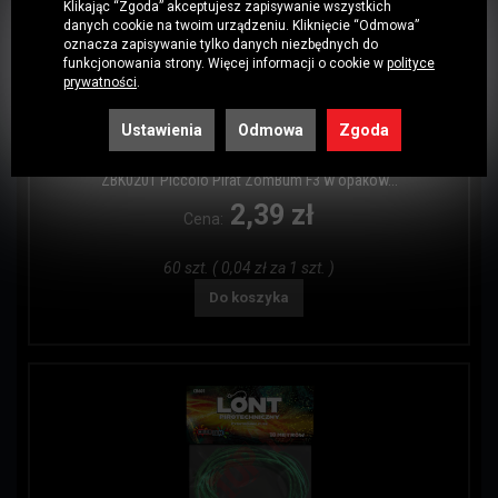
Klikając “Zgoda” akceptujesz zapisywanie wszystkich
danych cookie na twoim urządzeniu. Kliknięcie “Odmowa”
oznacza zapisywanie tylko danych niezbędnych do
funkcjonowania strony. Więcej informacji o cookie w
polityce
prywatności
.
Ustawienia
Odmowa
Zgoda
Kod: 7497
ZBK0201 Piccolo Pirat ZomBum F3 w opakow...
2,39 zł
Cena:
60 szt. ( 0,04 zł za 1 szt. )
Do koszyka