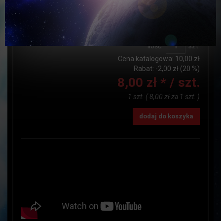
Dostępność:
JEST
Czas realizacji:
do24h
Ilość:
szt.
Cena katalogowa:
10,00 zł
Rabat: -
2,00 zł
(20 %)
8,00 zł *
/ szt.
1 szt.
(
8,00 zł
za
1 szt.
)
dodaj do koszyka