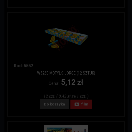
Kod: 5552
W526B MOTYLKI JORGE (12 SZTUK)
5,12 zł
Cena:
12 szt. ( 0,43 zł za 1 szt. )
Do koszyka
film