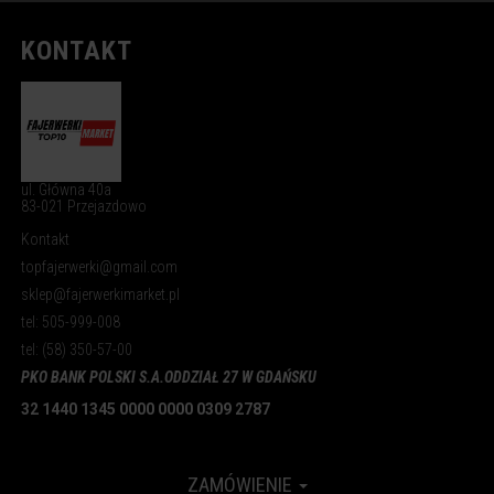
KONTAKT
ul. Główna 40a
83-021 Przejazdowo
Kontakt
topfajerwerki@gmail.com
sklep@fajerwerkimarket.pl
tel: 505-999-008
tel: (58) 350-57-00
PKO BANK POLSKI S.A.
ODDZIAŁ 27 W GDAŃSKU
32 1440 1345 0000 0000 0309 2787
ZAMÓWIENIE