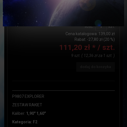
Dostępność:
JEST
Czas realizacji:
do24h
Ilość:
szt.
Cena katalogowa:
139,00 zł
Rabat: -
27,80 zł
(20 %)
111,20 zł *
/ szt.
9 szt.
(
12,36 zł
za
1 szt.
)
dodaj do koszyka
P9807 EXPLORER
ZESTAW RAKIET
Kaliber:
1,90" 1,60"
Kategoria: F2