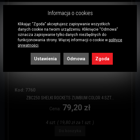
Informacja o cookies
Klikając “Zgoda” akceptujesz zapisywanie wszystkich
danych cookie na twoim urządzeniu. Kliknięcie “Odmowa”
oznacza zapisywanie tylko danych niezbędnych do
funkcjonowania strony. Więcej informacji o cookie w
polityce
prywatności
.
Ustawienia
Odmowa
Zgoda
Kod: 7760
ZBC250 SHELKI ROCKETS ZUMBUM COLOR 4 SZT...
79,20 zł
Cena:
4 szt. ( 19,80 zł za 1 szt. )
Do koszyka